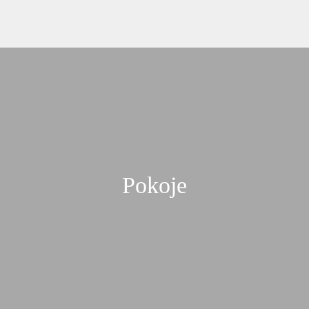
+48 85 831 18 01
Pokoje